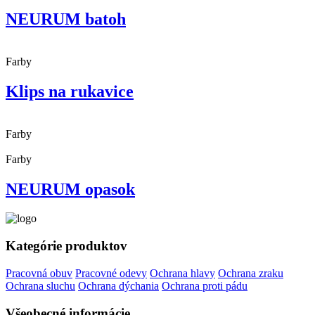
NEURUM batoh
Farby
Klips na rukavice
Farby
Farby
NEURUM opasok
Kategórie produktov
Pracovná obuv
Pracovné odevy
Ochrana hlavy
Ochrana zraku
Ochrana sluchu
Ochrana dýchania
Ochrana proti pádu
Všeobecné informácie