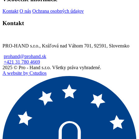
Kontakt
O nás
Ochrana osobných údajov
Kontakt
PRO-HAND s.r.o., Kráľová nad Váhom 701, 92591, Slovensko
prohand@prohand.sk
+421 31 780 4669
2025 © Pro - Hand s.r.o. Všetky práva vyhradené.
A website by Cstudios