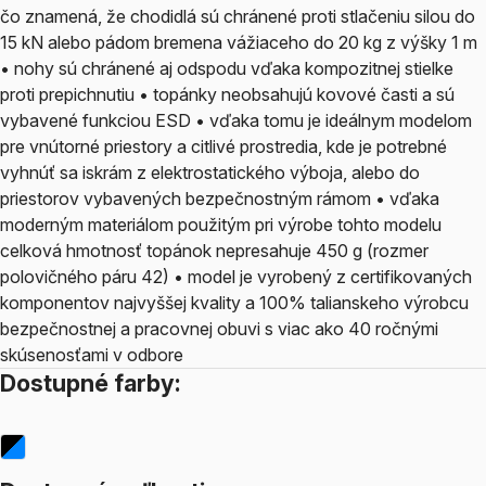
čo znamená, že chodidlá sú chránené proti stlačeniu silou do
15 kN alebo pádom bremena vážiaceho do 20 kg z výšky 1 m
• nohy sú chránené aj odspodu vďaka kompozitnej stielke
proti prepichnutiu • topánky neobsahujú kovové časti a sú
vybavené funkciou ESD • vďaka tomu je ideálnym modelom
pre vnútorné priestory a citlivé prostredia, kde je potrebné
vyhnúť sa iskrám z elektrostatického výboja, alebo do
priestorov vybavených bezpečnostným rámom • vďaka
moderným materiálom použitým pri výrobe tohto modelu
celková hmotnosť topánok nepresahuje 450 g (rozmer
polovičného páru 42) • model je vyrobený z certifikovaných
komponentov najvyššej kvality a 100% talianskeho výrobcu
bezpečnostnej a pracovnej obuvi s viac ako 40 ročnými
skúsenosťami v odbore
Dostupné farby: