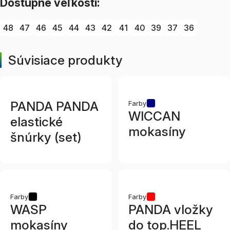
Dostupné veľkosti:
48
47
46
45
44
43
42
41
40
39
37
36
Súvisiace produkty
PANDA PANDA
Farby
WICCAN
elastické
mokasíny
šnúrky (set)
Farby
Farby
WASP
PANDA vložky
mokasíny
do top.HEEL