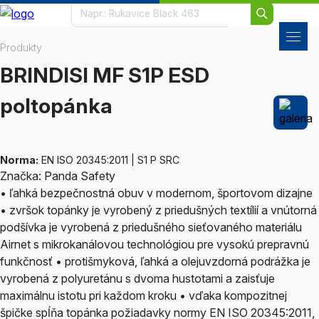
Produkty
BRINDISI MF S1P ESD
poltopánka
Norma:
EN ISO 20345:2011 | S1 P SRC
Značka: Panda Safety
• ľahká bezpečnostná obuv v modernom, športovom dizajne
• zvršok topánky je vyrobený z priedušných textílií a vnútorná
podšívka je vyrobená z priedušného sieťovaného materiálu
Airnet s mikrokanálovou technológiou pre vysokú prepravnú
funkčnosť • protišmyková, ľahká a olejuvzdorná podrážka je
vyrobená z polyuretánu s dvoma hustotami a zaisťuje
maximálnu istotu pri každom kroku • vďaka kompozitnej
špičke spĺňa topánka požiadavky normy EN ISO 20345:2011,