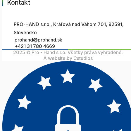
Kontakt
PRO-HAND s.r.o., Kráľová nad Váhom 701, 92591,
Slovensko
prohand@prohand.sk
+421 31 780 4669
2025 © Pro - Hand s.r.o. Všetky práva vyhradené.
A website by Cstudios