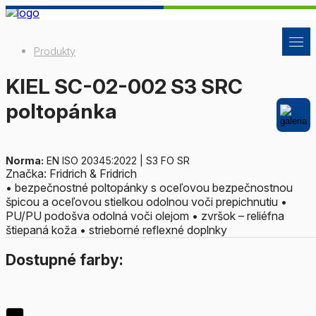
Produkty
KIEL SC-02-002 S3 SRC
poltopánka
Norma:
EN ISO 20345:2022 | S3 FO SR
Značka: Fridrich & Fridrich
• bezpečnostné poltopánky s oceľovou bezpečnostnou
špicou a oceľovou stielkou odolnou voči prepichnutiu •
PU/PU podošva odolná voči olejom • zvršok – reliéfna
štiepaná koža • strieborné reflexné doplnky
Dostupné farby: