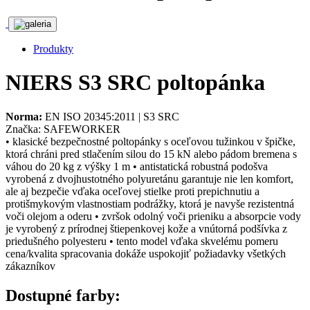
Produkty
NIERS S3 SRC poltopánka
Norma:
EN ISO 20345:2011 | S3 SRC
Značka: SAFEWORKER
• klasické bezpečnostné poltopánky s oceľovou tužinkou v špičke,
ktorá chráni pred stlačením silou do 15 kN alebo pádom bremena s
váhou do 20 kg z výšky 1 m • antistatická robustná podošva
vyrobená z dvojhustotného polyuretánu garantuje nie len komfort,
ale aj bezpečie vďaka oceľovej stielke proti prepichnutiu a
protišmykovým vlastnostiam podrážky, ktorá je navyše rezistentná
voči olejom a oderu • zvršok odolný voči prieniku a absorpcie vody
je vyrobený z prírodnej štiepenkovej kože a vnútorná podšívka z
priedušného polyesteru • tento model vďaka skvelému pomeru
cena/kvalita spracovania dokáže uspokojiť požiadavky všetkých
zákazníkov
Dostupné farby: