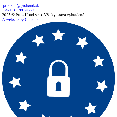
prohand@prohand.sk
+421 31 780 4669
2025 © Pro - Hand s.r.o. Všetky práva vyhradené.
A website by Cstudios