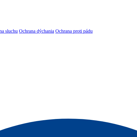
na sluchu
Ochrana dýchania
Ochrana proti pádu