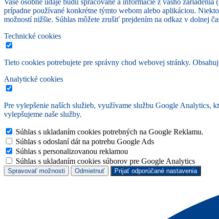
Vaše osobné údaje budú spracované a informácie z vášho zariadenia (s
prípadne používané konkrétne týmto webom alebo aplikáciou. Niekto
možností nižšie. Súhlas môžete zrušiť prejdením na odkaz v dolnej čas
Technické cookies
Tieto cookies potrebujete pre správny chod webovej stránky. Obsah
Analytické cookies
Pre vylepšenie naších služieb, využívame službu Google Analytics, 
vylepšujeme naše služby.
Súhlas s ukladaním cookies potrebných na Google Reklamu.
Súhlas s odoslaní dát na potrebu Google Ads
Súhlas s personalizovanou reklamou
Súhlas s ukladaním cookies súborov pre Google Analytics
Spravovať možnosti
Odmietnuť
Prijať odporúčané nastavenia