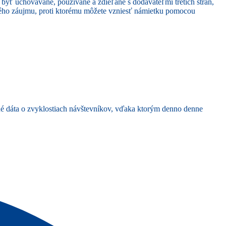
 byť uchovávané, používané a zdieľané s dodávateľmi tretích strán,
ného záujmu, proti ktorému môžete vzniesť námietku pomocou
ané dáta o zvyklostiach návštevníkov, vďaka ktorým denno denne