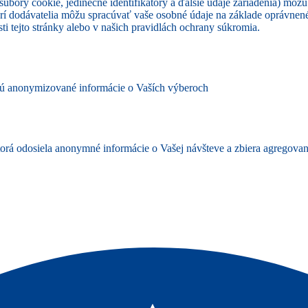
úbory cookie, jedinečné identifikátory a ďalšie údaje zariadenia) môžu
rí dodávatelia môžu spracúvať vaše osobné údaje na základe oprávne
ti tejto stránky alebo v našich pravidlách ochrany súkromia.
ujú anonymizované informácie o Vaších výberoch
ktorá odosiela anonymné informácie o Vašej návšteve a zbiera agregov