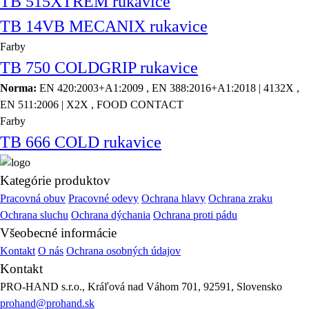
TB 515XTREM rukavice
TB 14VB MECANIX rukavice
Farby
TB 750 COLDGRIP rukavice
Norma:
EN 420:2003+A1:2009 , EN 388:2016+A1:2018 | 4132X ,
EN 511:2006 | X2X , FOOD CONTACT
Farby
TB 666 COLD rukavice
Kategórie produktov
Pracovná obuv
Pracovné odevy
Ochrana hlavy
Ochrana zraku
Ochrana sluchu
Ochrana dýchania
Ochrana proti pádu
Všeobecné informácie
Kontakt
O nás
Ochrana osobných údajov
Kontakt
PRO-HAND s.r.o., Kráľová nad Váhom 701, 92591, Slovensko
prohand@prohand.sk