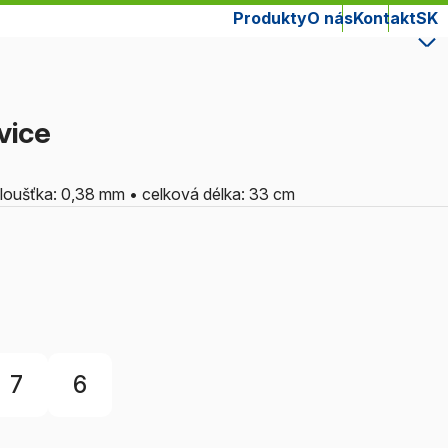
Produkty
O nás
Kontakt
SK
vice
• tloušťka: 0,38 mm • celková délka: 33 cm
7
6