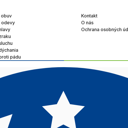
 obuv
Kontakt
 odevy
O nás
hlavy
Ochrana osobných úd
zraku
sluchu
dýchania
proti pádu