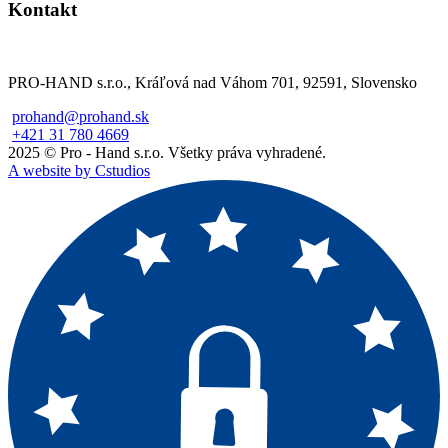
Kontakt
PRO-HAND s.r.o., Kráľová nad Váhom 701, 92591, Slovensko
prohand@prohand.sk
+421 31 780 4669
2025 © Pro - Hand s.r.o. Všetky práva vyhradené.
A website by Cstudios