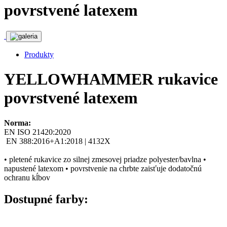
povrstvené latexem
Produkty
YELLOWHAMMER rukavice
povrstvené latexem
Norma:
EN ISO 21420:2020
EN 388:2016+A1:2018 | 4132X
• pletené rukavice zo silnej zmesovej priadze polyester/bavlna •
napustené latexom • povrstvenie na chrbte zaisťuje dodatočnú
ochranu kĺbov
Dostupné farby: