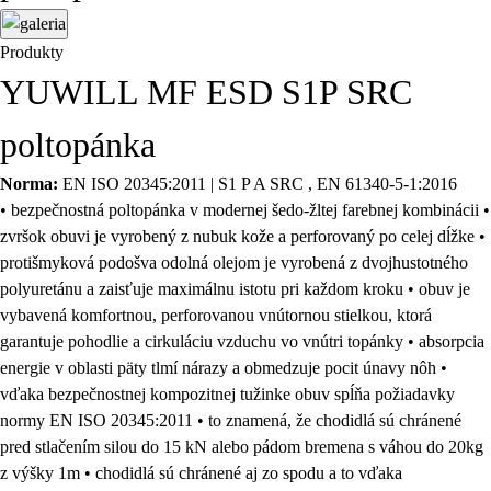
Produkty
YUWILL MF ESD S1P SRC
poltopánka
Norma:
EN ISO 20345:2011 | S1 P A SRC , EN 61340-5-1:2016
• bezpečnostná poltopánka v modernej šedo-žltej farebnej kombinácii •
zvršok obuvi je vyrobený z nubuk kože a perforovaný po celej dĺžke •
protišmyková podošva odolná olejom je vyrobená z dvojhustotného
polyuretánu a zaisťuje maximálnu istotu pri každom kroku • obuv je
vybavená komfortnou, perforovanou vnútornou stielkou, ktorá
garantuje pohodlie a cirkuláciu vzduchu vo vnútri topánky • absorpcia
energie v oblasti päty tlmí nárazy a obmedzuje pocit únavy nôh •
vďaka bezpečnostnej kompozitnej tužinke obuv spĺňa požiadavky
normy EN ISO 20345:2011 • to znamená, že chodidlá sú chránené
pred stlačením silou do 15 kN alebo pádom bremena s váhou do 20kg
z výšky 1m • chodidlá sú chránené aj zo spodu a to vďaka