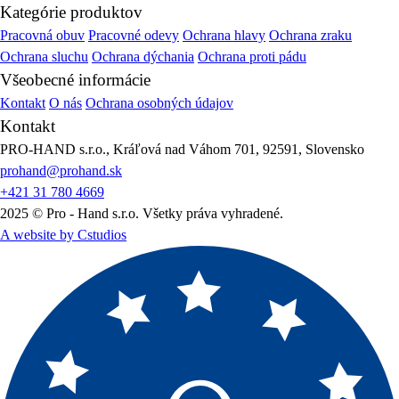
Kategórie produktov
Pracovná obuv
Pracovné odevy
Ochrana hlavy
Ochrana zraku
Ochrana sluchu
Ochrana dýchania
Ochrana proti pádu
Všeobecné informácie
Kontakt
O nás
Ochrana osobných údajov
Kontakt
PRO-HAND s.r.o., Kráľová nad Váhom 701, 92591, Slovensko
prohand@prohand.sk
+421 31 780 4669
2025 © Pro - Hand s.r.o. Všetky práva vyhradené.
A website by Cstudios