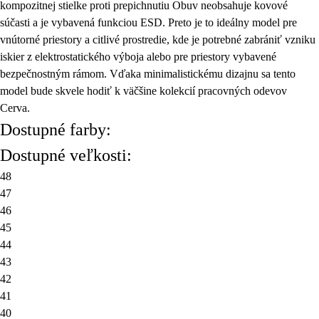
kompozitnej stielke proti prepichnutiu Obuv neobsahuje kovové
súčasti a je vybavená funkciou ESD. Preto je to ideálny model pre
vnútorné priestory a citlivé prostredie, kde je potrebné zabrániť vzniku
iskier z elektrostatického výboja alebo pre priestory vybavené
bezpečnostným rámom. Vďaka minimalistickému dizajnu sa tento
model bude skvele hodiť k väčšine kolekcií pracovných odevov
Cerva.
Dostupné farby:
Dostupné veľkosti:
48
47
46
45
44
43
42
41
40